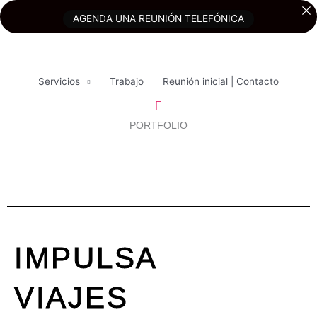
Ir
AGENDA UNA REUNIÓN TELEFÓNICA
al
contenido
Servicios
Trabajo
Reunión inicial | Contacto
Buscar
PORTFOLIO
IMPULSA
VIAJES